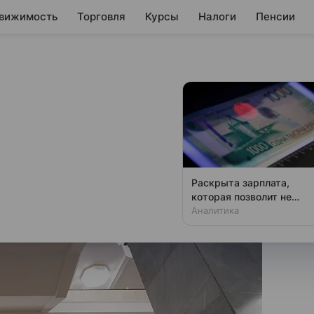
вижимость
Торговля
Курсы
Налоги
Пенсии
кон о повышении
организаций
ии налога на прибыль
Раскрыта зарплата,
которая позволит не
чувствовать зависти
Аналитика