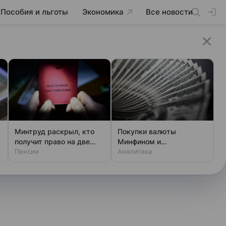
Пособия и льготы
Экономика
Все новости
Минтруд раскрыл, кто
Покупки валюты
получит право на две
Минфином и
пенсии
Пенсии
спекулянтами разогнали
Аналитика
курс до 83 руб./$