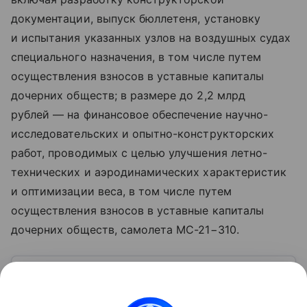
документации, выпуск бюллетеня, установку
и испытания указанных узлов на воздушных судах
специального назначения, в том числе путем
осуществления взносов в уставные капиталы
дочерних обществ; в размере до 2,2 млрд
рублей — на финансовое обеспечение научно-
исследовательских и опытно-конструкторских
работ, проводимых с целью улучшения летно-
технических и аэродинамических характеристик
и оптимизации веса, в том числе путем
осуществления взносов в уставные капиталы
дочерних обществ, самолета МС-21−310.
Узнать больше по теме
Доход: 5 основных видов
Рассказываем, что такое доход, какие бывают виды