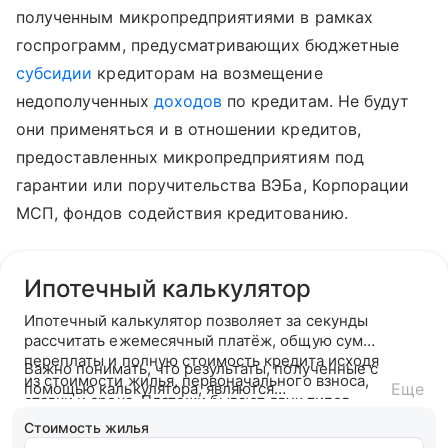
полученным микропредприятиями в рамках
госпрограмм, предусматривающих бюджетные
субсидии
кредиторам на возмещение
недополученных
доходов
по кредитам. Не будут
они применяться и в отношении кредитов,
предоставленных микропредприятиям под
гарантии или поручительства ВЭБа, Корпорации
МСП, фондов содействия кредитованию.
Ипотечный калькулятор
Ипотечный калькулятор позволяет за секунды
рассчитать ежемесячный платёж, общую сумму
переплаты и полную стоимость кредита исходя
Важно понимать, что результаты, полученные с
из стоимости жилья, первоначального взноса,
помощью калькулятора, являются
Еще
ставки и срока. Платежи бывают двух типов —
ориентировочными. После подачи заявки банк
аннуитетный (фиксированный на весь срок) или
ознакомится с вашей кредитной историей и
Стоимость жилья
дифференцированный (убывающий).