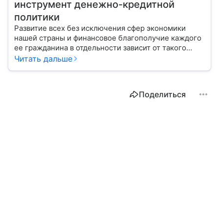
инструмент денежно-кредитной
политики
Развитие всех без исключения сфер экономики
нашей страны и финансовое благополучие каждого
ее гражданина в отдельности зависит от такого
показателя, как ключевая ставка. От чего зависит
Читать дальше
ее размер, расскажем в материале с помощью
эксперта.
Поделиться