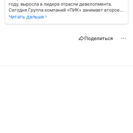
году, выросла в лидера отрасли девелопмента.
Сегодня Группа компаний «ПИК» занимает второе
место по объемам строящегося жилья в России.
Читать дальше
Расскажем о финансовых показателях холдинга.
Поделиться