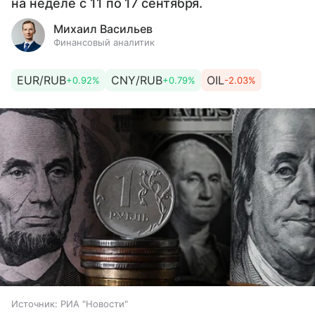
на неделе с 11 по 17 сентября.
Михаил Васильев
Финансовый аналитик
EUR/RUB
CNY/RUB
OIL
+0.92%
+0.79%
-2.03%
Источник:
РИА "Новости"