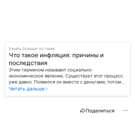
Узнать больше по теме
Что такое инфляция: причины и
последствия
Этим термином называют социально-
экономическое явление. Существует этот процесс
уже давно. Появился он вместе с деньгами, потому
что эти составляющие неразрывно связаны друг с
Читать дальше
другом.
Поделиться