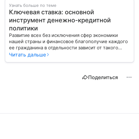
Узнать больше по теме
Ключевая ставка: основной
инструмент денежно-кредитной
политики
Развитие всех без исключения сфер экономики
нашей страны и финансовое благополучие каждого
ее гражданина в отдельности зависит от такого
показателя, как ключевая ставка. От чего зависит
Читать дальше
ее размер, расскажем в материале с помощью
эксперта.
Поделиться