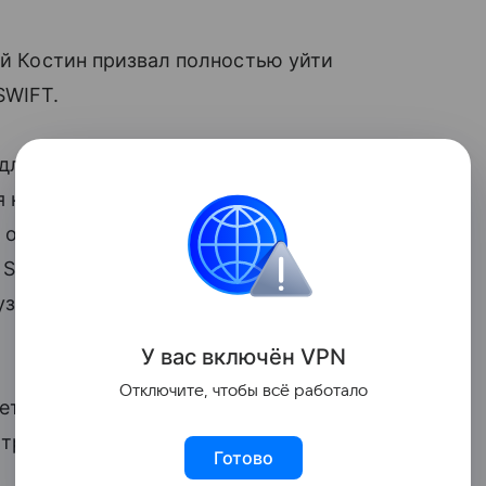
й Костин призвал полностью уйти
SWIFT.
я того, чтобы обрести суверенитет,
я наши как бы противники
 объявил, что они тоже будут проводить
 SWIFT надо убивать в наших расчетах,
узей к этому тоже привлекать», — заявил
У вас включ
ён
V
P
N
Отключите, чтобы всё работало
ет в рамках пилотного проекта
и трансграничных расчетов.
Готово