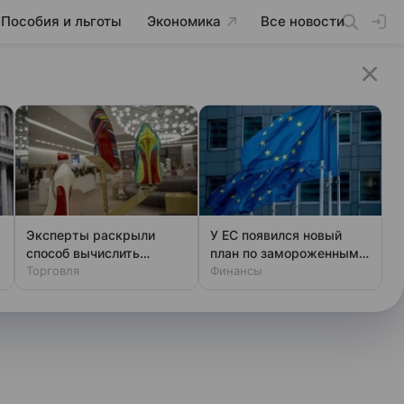
Пособия и льготы
Экономика
Все новости
Эксперты раскрыли
У ЕС появился новый
способ вычислить
план по замороженным
фальшивый люкс за
Торговля
активам России
Финансы
минуту