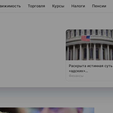
вижимость
Торговля
Курсы
Налоги
Пенсии
«убить» SWIFT в
работает в рамках пилотного
Раскрыта истинная суть
ом числе в области
«адских»
антироссийских санкций
Финансы
США