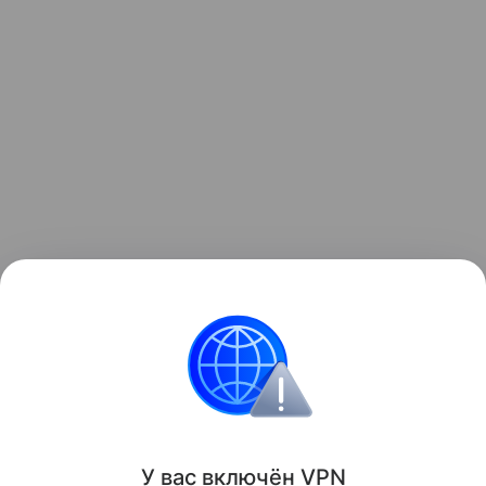
Узнать больше по теме
Инвестиции: как быстро и надежно
приумножить свои накопления
Просто и емко расскажем об инвестициях для
новичков и перечислим их основные ошибки.
Читать дальше
У вас включ
ён
V
P
N