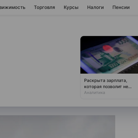
вижимость
Торговля
Курсы
Налоги
Пенсии
обсудит с
 вопрос
 тарифов
Раскрыта зарплата,
которая позволит не
а считает, что сможет решить
чувствовать зависти
Аналитика
утем.