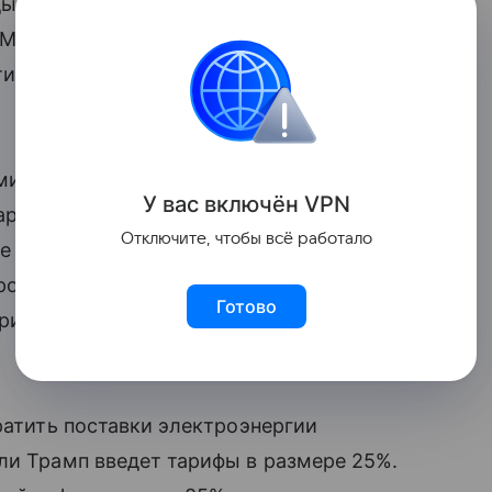
ы Мелани Жоли сообщила, что 29 января
 Марко Рубио тему тарифов на канадские
сти американский президент Дональд
и американскими коллегами. Я поеду
У вас включ
ён
V
P
N
Марко Рубио», — заявила 27 января Жоли
Отключите, чтобы всё работало
е тарифов. По словам главы МИД,
прос дипломатическим путем.
Готово
рим, что дипломатия может
ратить поставки электроэнергии
ли Трамп введет тарифы в размере 25%.