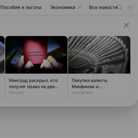
Пособия и льготы
Экономика
Все новости
Минтруд раскрыл, кто
Покупки валюты
получит право на две
Минфином и
пенсии
Пенсии
спекулянтами разогнали
Аналитика
курс до 83 руб./$