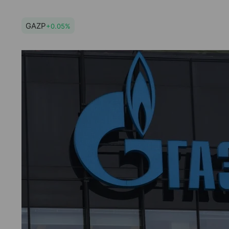
GAZP
+0.05%