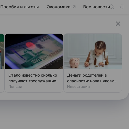
Пособия и льготы
Экономика
Все новости
Стало известно сколько
Деньги родителей в
получают госслужащие
опасности: новая уловка
на пенсии
Пенсии
с детскими картами
Инвестиции