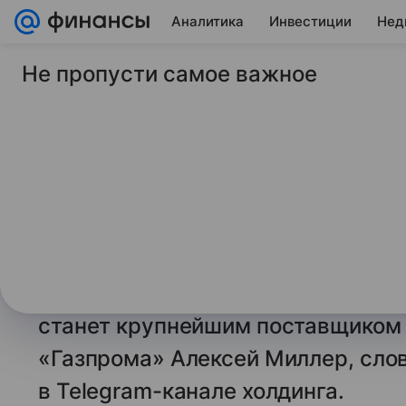
Аналитика
Инвестиции
Нед
Не пропусти самое важное
28 июня 2024
ТАСС
Глава «Газпрома» за
скоро станет круп
поставщиком газа в
МОСКВА, 28 июня. /ТАСС/. Росси
Сибири» и «дальневосточного» м
станет крупнейшим поставщиком г
«Газпрома» Алексей Миллер, слов
в Telegram-канале холдинга.