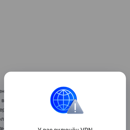
ентральноазиатских стран
в энергоресурсах. «Поэтому ведем
нерами. Наша общая цель — расширение
лгосрочные поставки газа потребителям
ании.
У вас включ
ён
V
P
N