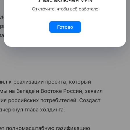
Отключите, чтобы всё работало
ения отношений со всеми странами,
ргетики на основе чистого
Готово
ании есть для этого все
пил к реализации проекта, который
мы на Западе и Востоке России, заявил
ния российских потребителей. Создаст
черкнул глава холдинга.
ает полномасштабную газификацию