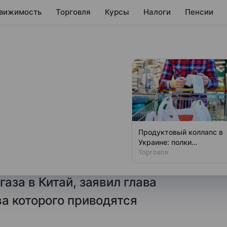
вижимость
Торговля
Курсы
Налоги
Пенсии
явил, что Россия
нейшим
 Китай
Продуктовый коллапс в
Украине: полки
я с выходом газопровода «Сила
магазинов пустеют на
Торговля
аршрута на полную загрузку
глазах
аза в Китай, заявил глава
а которого приводятся