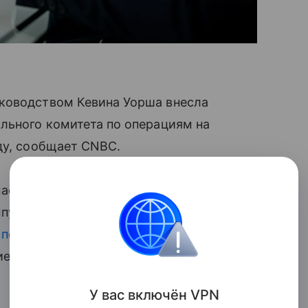
ководством Кевина Уорша внесла
льного комитета по операциям на
ду, сообщает CNBC.
асштабные корректировки по сравнению
ыпущено после апрельского совещания
 политики
**. В обновленном тексте
ие текущую позицию американского
У вас включ
ён
V
P
N