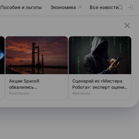
Пособия и льготы
Экономика
Все новости
Акции SpaceX
Сценарий из «Мистера
обвалились
Робота»: эксперт оценил
одновременно с аварией
Компании
шансы хакеров
Финансы
на Луне