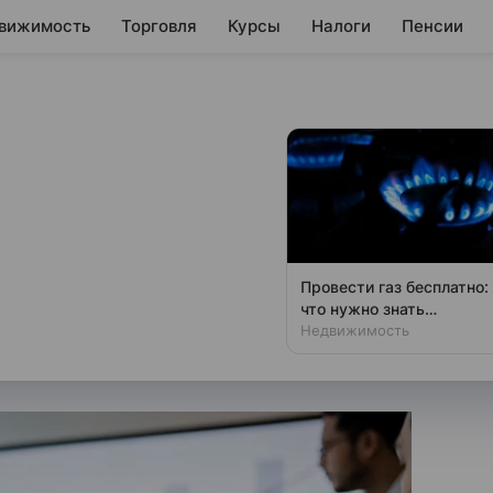
вижимость
Торговля
Курсы
Налоги
Пенсии
орш радикально
регулятора по
Провести газ бесплатно:
что нужно знать
США обновила текст заявления
владельцам дач
Недвижимость