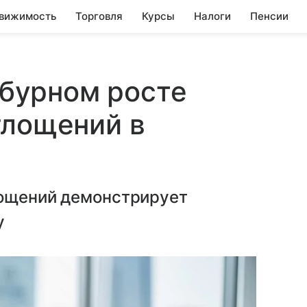
вижимость
Торговля
Курсы
Налоги
Пенсии
о бурном росте
глощений в
лощений демонстрирует
у