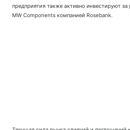
предприятия также активно инвестируют за 
MW Components компанией Rosebank.
Текущая сила рынка слияний и поглощений 