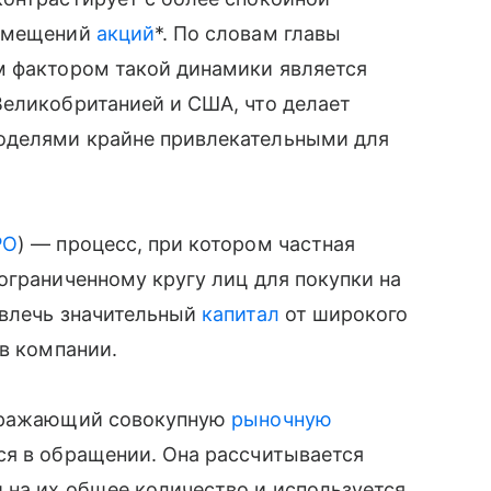
азмещений
акций
*. По словам главы
м фактором такой динамики является
Великобританией и США, что делает
оделями крайне привлекательными для
PO
) — процесс, при котором частная
ограниченному кругу лиц для покупки на
ивлечь значительный
капитал
от широкого
 в компании.
отражающий совокупную
рыночную
ся в обращении. Она рассчитывается
 на их общее количество и используется