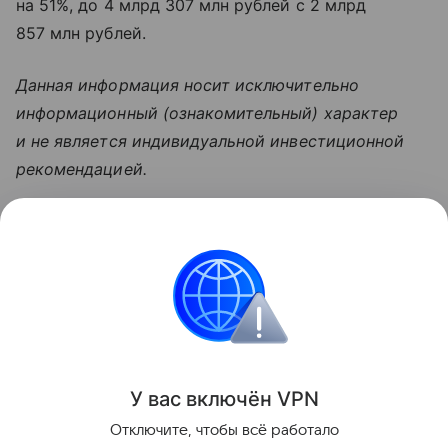
на 51%, до 4 млрд 307 млн рублей с 2 млрд
857 млн рублей.
Данная информация носит исключительно
информационный (ознакомительный) характер
и не является индивидуальной инвестиционной
рекомендацией.
Узнать больше по теме
Выручка: что нужно знать
предпринимателю
В статье разбираемся, что представляет собой
выручка и как ее рассчитать.
Читать дальше
У вас включ
ён
V
P
N
Поделиться
Отключите, чтобы всё работало