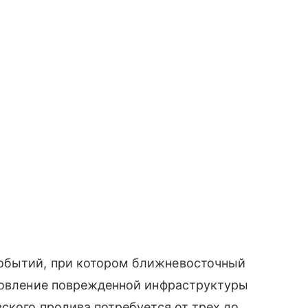
обытий, при котором ближневосточный
ановление поврежденной инфраструктуры
ского пролива потребуется от трех до