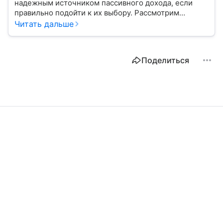
надежным источником пассивного дохода, если
правильно подойти к их выбору. Рассмотрим
основные виды этих ценных бумаг и важные
Читать дальше
показатели, на которые стоит обратить внимание
при покупке.
Поделиться