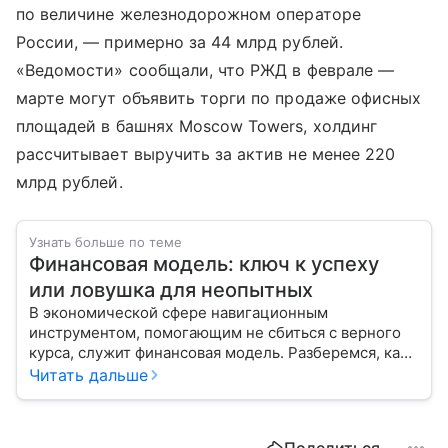
по величине железнодорожном операторе
России, — примерно за 44 млрд рублей.
«Ведомости» сообщали, что РЖД в феврале —
марте могут объявить торги по продаже офисных
площадей в башнях Moscow Towers, холдинг
рассчитывает выручить за актив не менее 220
млрд рублей.
Узнать больше по теме
Финансовая модель: ключ к успеху
или ловушка для неопытных
В экономической сфере навигационным
инструментом, помогающим не сбиться с верного
курса, служит финансовая модель. Разберемся, как
правильно построить свой путь к финансовому
Читать дальше
благополучию и избежать типичных ошибок.
Поделиться