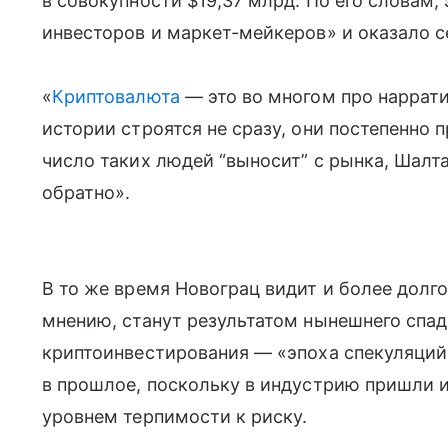
в совокупности $19,37 млрд. По его словам,
инвесторов и маркет-мейкеров» и оказало с
«
Криптовалюта
— это во многом про наррати
истории строятся не сразу, они постепенно
число таких людей “выносит” с рынка, Шалта
обратно».
В то же время Новограц видит и более долго
мнению, станут результатом нынешнего спада
криптоинвестирования — «эпоха спекуляций
в прошлое, поскольку в индустрию пришли 
уровнем терпимости к риску.