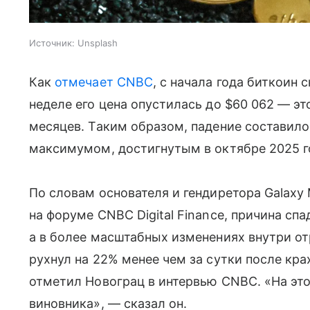
Источник:
Unsplash
Как
отмечает CNBC
, c начала года биткоин 
неделе его цена опустилась до $60 062 — эт
месяцев. Таким образом, падение составил
максимумом, достигнутым в октябре 2025 год
По словам основателя и гендиретора Galaxy
на форуме CNBC Digital Finance, причина сп
а в более масштабных изменениях внутри отр
рухнул на 22% менее чем за сутки после кр
отметил Новограц в интервью CNBC. «На этот
виновника», — сказал он.