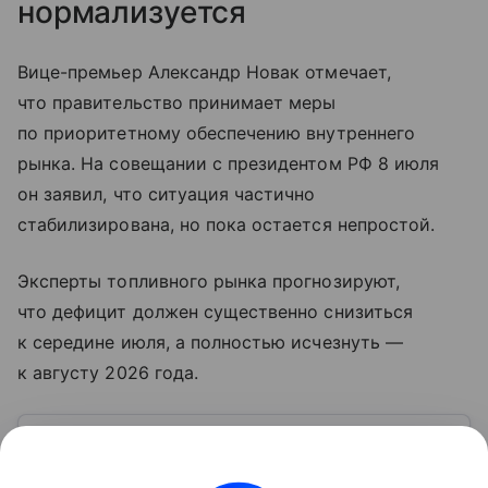
нормализуется
Вице-премьер Александр Новак отмечает,
что правительство принимает меры
по приоритетному обеспечению внутреннего
рынка. На совещании с президентом РФ 8 июля
он заявил, что ситуация частично
стабилизирована, но пока остается непростой.
Эксперты топливного рынка прогнозируют,
что дефицит должен существенно снизиться
к середине июля, а полностью исчезнуть —
к августу 2026 года.
Узнать больше по теме
Экспорт: от нефти и газа до цифровых