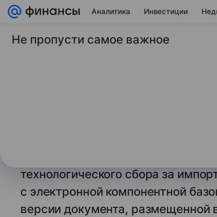
Аналитика
Инвестиции
Нед
Не пропусти самое важное
18 ноября 2025
Market Power
ГД рассмотрит вве
технологического с
с электроникой
Государственная Дума на заседа
законопроект о внедрении с 1 сен
технологического сбора за импор
с электронной компонентной базой
версии документа, размещенной в