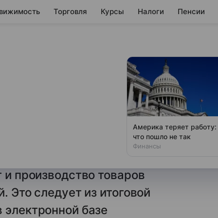
вижимость
Торговля
Курсы
Налоги
Пенсии
дение
бора за продукцию
Америка теряет работу:
что пошло не так
нии во вторник рассмотрит
Финансы
тября 2026 года
т и производство товаров
. Это следует из итоговой
 электронной базе