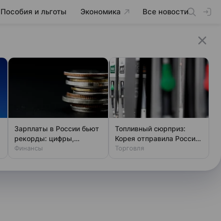
Пособия и льготы
Экономика
Все новости
Зарплаты в России бьют
Топливный сюрприз:
рекорды: цифры,
Корея отправила России
которые удивят
Финансы
30 тыс. тонн
Торговля