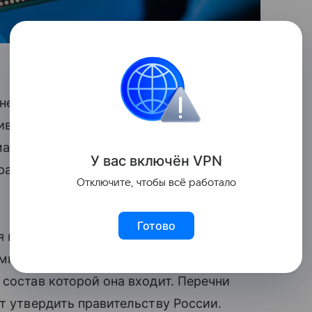
несение изменений в закон
ивается, что технологический сбор будет
 максимальный размер не превысит ₽5
У вас включ
ён
V
P
N
ора определены
юридические лица
Отключите, чтобы всё работало
Готово
я при ввозе или изготовлении
омпонентной базы (электронных
 состав которой она входит. Перечни
т утвердить правительству России.