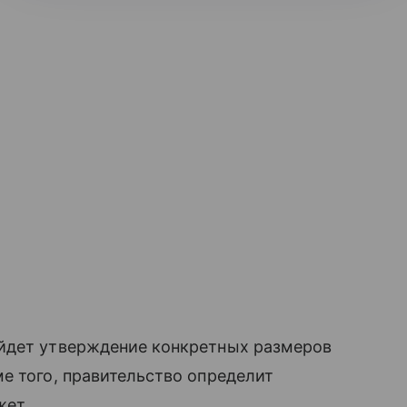
йдет утверждение конкретных размеров
е того, правительство определит
жет.