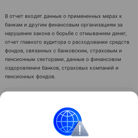
В отчет входят данные о примененных мерах к
банкам и другим финансовым организациям за
нарушение закона о борьбе с отмыванием денег,
отчет главного аудитора о расходовании средств
фондов, связанных с банковским, страховым и
пенсионным секторами, данные о финансовом
оздоровлении банков, страховых компаний и
пенсионных фондов.
Узнать больше по теме
Денежно-кредитная политика: цели,
методы и инструменты
Расскажем, кто управляет финансовыми потоками
страны и как строится ее денежно-кредитная
политика.
Читать дальше