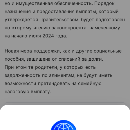
но и имущественная обеспеченность. Порядок
назначения и предоставления выплаты, который
утверждается Правительством, будет подготовлен
ко второму чтению законопроекта, намеченному
на начало июля 2024 года.
Новая мера поддержки, как и другие социальные
пособия, защищена от списаний за долги.
При этом те родители, у которых есть
задолженность по алиментам, не будут иметь
возможности претендовать на семейную
налоговую выплату.
Узнать больше по теме
Доход: 5 основных видов
Рассказываем, что такое доход, какие бывают виды
и источники поступлений, а также какие активы