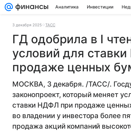
Аналитика
Инвестиции
Нед
3 декабря 2025
ТАСС
ГД одобрила в I чт
условий для ставк
продаже ценных бу
МОСКВА, 3 декабря. /ТАСС/. Госд
законопроект, который меняет ус
ставки НДФЛ при продаже ценных 
во владении у инвестора более пя
продажа акций компаний высокот