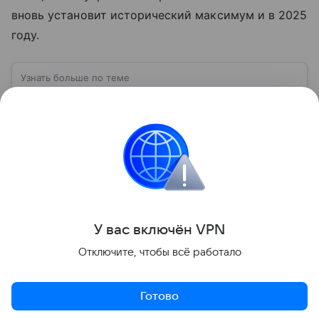
вновь установит исторический максимум и в 2025
году.
Узнать больше по теме
«Газпром»: о положении газового
гиганта на фондовом рынке в 2026 году
Расскажем, как инвестировать в ценные бумаги
компании «Газпром», а также какие прогнозы дают
эксперты о стоимости ее акций.
Читать дальше
Поделиться
У вас включ
ён
V
P
N
Отключите, чтобы всё работало
Готово