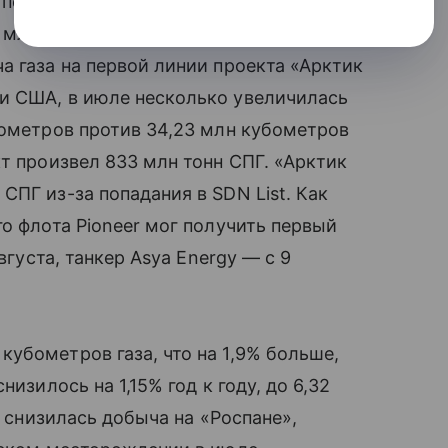
 периода прошлого года, до 47,6 млрд
 млрд кубометров газа, что примерно
а газа на первой линии проекта «Арктик
и США, в июле несколько увеличилась
бометров против 34,23 млн кубометров
т произвел 833 млн тонн СПГ. «Арктик
ПГ из-за попадания в SDN List. Как
о флота Pioneer мог получить первый
вгуста, танкер Asya Energy — с 9
убометров газа, что на 1,9% больше,
изилось на 1,15% год к году, до 6,32
, снизилась добыча на «Роспане»,