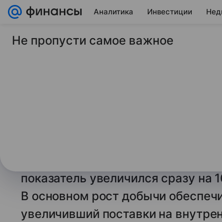
Аналитика
Инвестиции
Нед
Не пропусти самое важное
28 августа 2024
Газета Коммерсантъ
Газ заполнил весь о
Жаркая погода сти
добычи
По данным «Ъ», производство газ
выросло на 9,2% год к году, до 4
показатель увеличился сразу на 
В основном рост добычи обеспечи
увеличивший поставки на внутрен