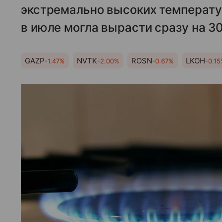
экстремально высоких температу
в июле могла вырасти сразу на 30
GAZP
NVTK
ROSN
LKOH
-1.47%
-2.00%
-0.67%
-0.1