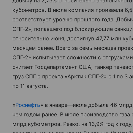
добычу на 2,75% относительно аналогичного
кубометров. В июле компания произвела 6,5
соответствует уровню прошлого года. Добыч
СПГ-2», попавшего под блокирующие санкци
относительно июня, достигнув 47,77 млн ку
месяцем ранее. Всего за семь месяцев проек
СПГ-2» испытывает сложности с отгрузками С
считает Госдепартамент США, танкер теневог
груз СПГ с проекта «Арктик СПГ-2» с 1 по 3 а
по 11 августа.
«
Роснефть
» в январе—июле добыла 46 млрд к
чем годом ранее. В июле производство газа сн
млрд кубометров. Резко, на 13,9% год к году