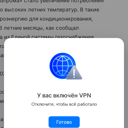
зпрома» стало увеличение потребления
о высоких летних температур. В такие
роэнергию для кондиционирования,
 В летние месяцы, как сообщал
за из Единой системы газоснабжения
етом нового абсолютного исторического
анного 23 августа.
024 года:
срочный рост спроса на газ. Наглядные
У вас включ
ён
V
P
N
ние рекорды суточных поставок».
Отключите, чтобы всё работало
за
НОВАТЭК
за семь месяцев нарастил
Готово