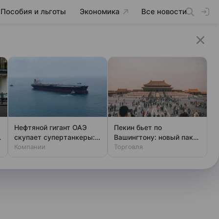
Пособия и льготы
Экономика
Все новости
Нефтяной гигант ОАЭ
Пекин бьет по
:
скупает супертанкеры:
Вашингтону: новый пакет
что происходит
Компании
торговых контрмер
Торговля