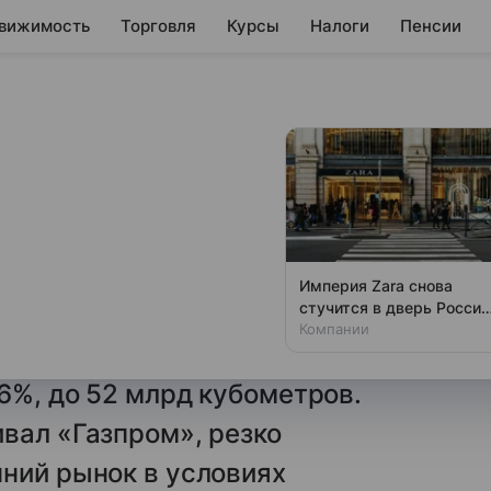
вижимость
Торговля
Курсы
Налоги
Пенсии
бъем спроса.
мулировала рост
Империя Zara снова
стучится в дверь России
а в РФ за семь месяцев
что скрывает
Компании
09,36 млрд кубометров, в июле
регистрация
16%, до 52 млрд кубометров.
вал «Газпром», резко
ний рынок в условиях