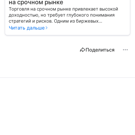
на срочном рынке
Торговля на срочном рынке привлекает высокой
доходностью, но требует глубокого понимания
стратегий и рисков. Одним из биржевых
инструментов для краткосрочных инвестиций
Читать дальше
выступает фьючерс. Расскажем, в чем его
особенности.
Поделиться