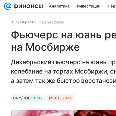
Аналитика
Инвестиции
Нед
31 октября 2025
Market Power
Фьючерс на юань ре
на Мосбирже
Декабрьский фьючерс на юань п
колебание на торгах Мосбиржи, сн
а затем так же быстро восстанов
CNY/RUB
MOEX
+0.79%
-0.04%