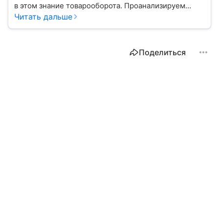
в этом знание товарооборота. Проанализируем
вместе с экспертом виды этого показателя, его
Читать дальше
структуру, а также расскажем, как рассчитать.
Поделиться