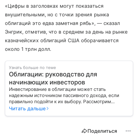
«Цифры в заголовках могут показаться
внушительными, но с точки зрения рынка
облигаций это едва заметная рябь», — сказал
Энгрик, отметив, что в среднем за день на рынке
казначейских облигаций США оборачивается
около 1 трлн долл.
Узнать больше по теме
Облигации: руководство для
начинающих инвесторов
Инвестирование в облигации может стать
надежным источником пассивного дохода, если
правильно подойти к их выбору. Рассмотрим
основные виды этих ценных бумаг и важные
Читать дальше
показатели, на которые стоит обратить внимание
при покупке.
Поделиться