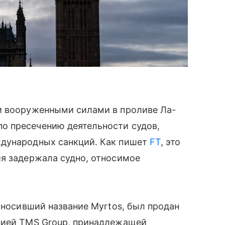
и вооруженными силами в проливе Ла-
о пресечению деятельности судов,
ждународных санкций. Как пишет
FT
, это
ия задержала судно, относимое
 носивший название Myrtos, был продан
нией TMS Group, принадлежащей