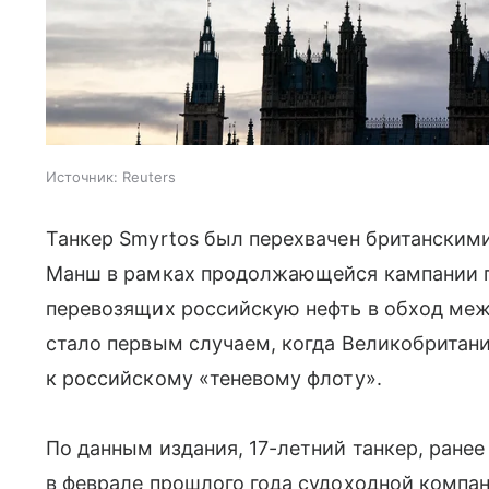
Источник:
Reuters
Танкер Smyrtos был перехвачен британским
Манш в рамках продолжающейся кампании п
перевозящих российскую нефть в обход ме
стало первым случаем, когда Великобритан
к российскому «теневому флоту».
По данным издания, 17-летний танкер, ранее
в феврале прошлого года судоходной компа