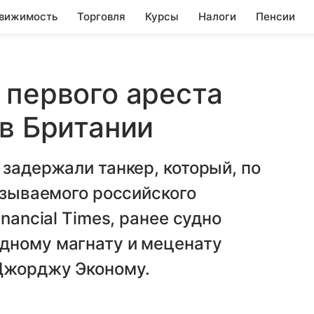
вижимость
Торговля
Курсы
Налоги
Пенсии
 первого ареста
 в Британии
 задержали танкер, который, по
называемого российского
nancial Times, ранее судно
дному магнату и меценату
 Джорджу Эконому.