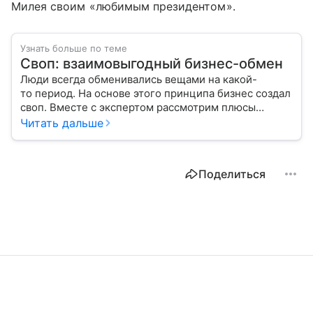
Милея своим «любимым президентом».
Узнать больше по теме
Своп: взаимовыгодный бизнес-обмен
Люди всегда обменивались вещами на какой-
то период. На основе этого принципа бизнес создал
своп. Вместе с экспертом рассмотрим плюсы
и минусы этого инструмента и расскажем, как
Читать дальше
он помогает управлять финансовыми рисками.
Поделиться