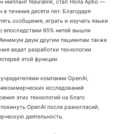
 имплант Neuralink, стал Нола Арбо —
 в течение десяти лет. Благодаря
ять сообщения, играть и изучать языки
о впоследствии 85% нитей вышли
. Минимум двум другим пациентам также
ния ведет разработки технологии
потерей этой функции.
оучредителями компании OpenAI,
я некоммерческих исследований
рения этих технологий на благо
 покинуть OpenAI после разногласий,
ерческую деятельность.