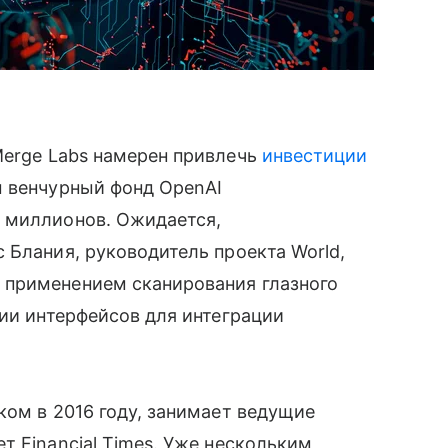
erge Labs намерен привлечь
инвестиции
м венчурный фонд OpenAI
 миллионов. Ожидается,
 Блания, руководитель проекта World,
 применением сканирования глазного
нии интерфейсов для интеграции
ком в 2016 году, занимает ведущие
т Financial Times. Уже нескольким