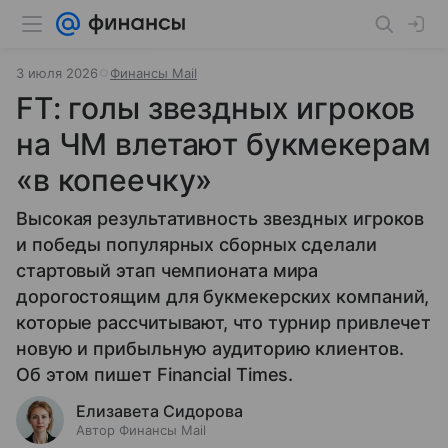
3 июля 2026
Финансы Mail
FT: голы звездных игроков
на ЧМ влетают букмекерам
«в копеечку»
Высокая результативность звездных игроков
и победы популярных сборных сделали
стартовый этап чемпионата мира
дорогостоящим для букмекерских компаний,
которые рассчитывают, что турнир привлечет
новую и прибыльную аудиторию клиентов.
Об этом пишет Financial Times.
Елизавета Сидорова
Автор Финансы Mail