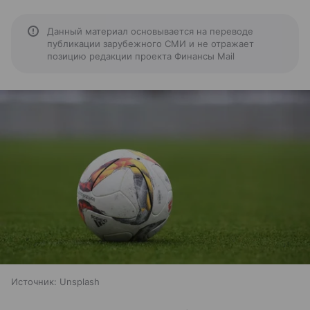
Данный материал основывается на переводе
публикации зарубежного СМИ и не отражает
позицию редакции проекта Финансы Mail
Источник:
Unsplash