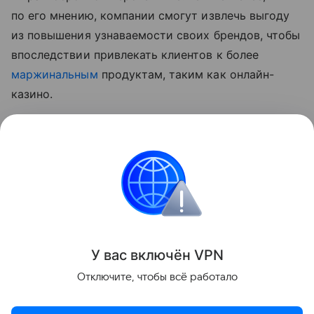
по его мнению, компании смогут извлечь выгоду
из повышения узнаваемости своих брендов, чтобы
впоследствии привлекать клиентов к более
маржинальным
продуктам, таким как онлайн-
казино.
Узнать больше по теме
Акции: их виды и способы
инвестирования
В статье подробно расскажем о том, что такое
акции и как на них можно заработать.
Читать дальше
У вас включ
ён
V
P
N
Поделиться
Отключите, чтобы всё работало