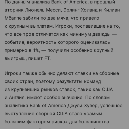
По данным анализа Bank of America, в прошлый
вторник Лионель Месси, Эрлинг Холанд и Килиан
Мбаппе забили по два мяча, что привело
к крупным выплатам. Игроки, поставившие на то,
что все трое отличатся как минимум дважды —
событие, вероятность которого оценивалась
примерно в 1%, — получили особенно крупный
выигрыш, пишет FT.
Игроки также обычно делают ставки на сборные
своих стран, поэтому результаты команд
из крупнейших рынков ставок, таких как США
и Англия, имеют особое значение. По словам
аналитика Bank of America Джули Хувер, успешное
выступление сборной США стало «самым
большим фактором риска» для большинства