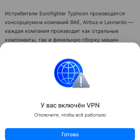
Истребители Eurofighter Typhoon производятся
консорциумом компаний BAE, Airbus и Leonardo —
каждая компания производит как отдельные
компоненты, так и финальную сборку машин
на своих заводах. BAE Systems в настоящее время
продолжает производство фюзеляжей на своем
британском заводе в Самлсбери (графство
Ланкашир), но для финальной сборки данные
компоненты отправляются уже на континент.
Поделиться
У вас включ
ён
V
P
N
Отключите, чтобы всё работало
Готово