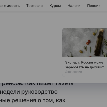
вижимость
Торговля
Курсы
Налоги
Пенсии
огут сократить
 к серьезной перестройке
Эксперт: Россия может
а авиатопливо не пойдут вниз
заработать на дефиците
оливкового масла
Эксклюзив
 Востоке, перевозчикам
 рейсов. Как пишет газета
е недели руководство
ые решения о том, как