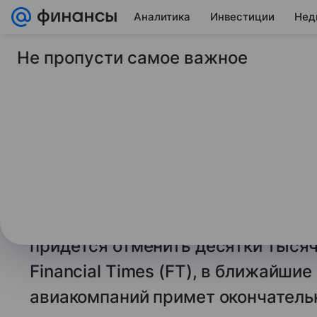
Аналитика
Инвестиции
Нед
Не пропусти самое важное
10 июня 2026
Финансы Mail
FT: авиакомпании м
число рейсов зимой
Мировые авиакомпании готовятся
зимнего расписания. Если цены н
из-за напряженности на Ближнем
придется отменить десятки тысяч
Financial Times (FT), в ближайши
авиакомпаний примет окончательн