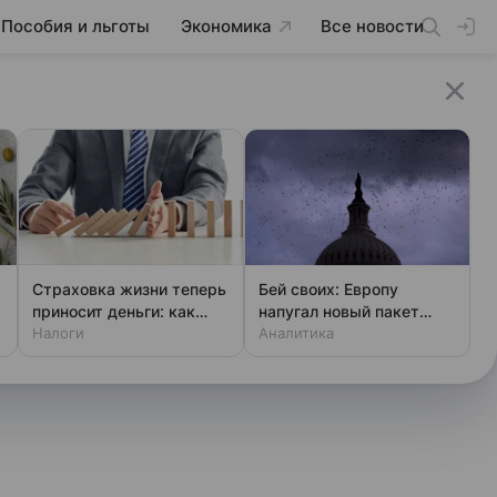
Пособия и льготы
Экономика
Все новости
Страховка жизни теперь
Бей своих: Европу
приносит деньги: как
напугал новый пакет
получить вычет
Налоги
«адских санкций» США
Аналитика