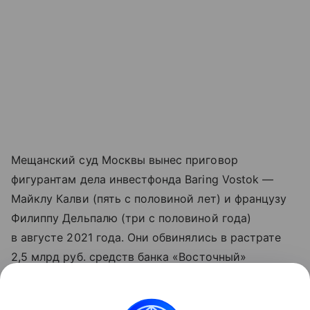
Мещанский суд Москвы вынес приговор
фигурантам дела инвестфонда Baring Vostok —
Майклу Калви (пять с половиной лет) и французу
Филиппу Дельпалю (три с половиной года)
в августе 2021 года. Они обвинялись в растрате
2,5 млрд руб. средств банка «Восточный»
с помощью выдачи невозвратного кредита
Первому коллекторскому бюро. Позднее, в марте