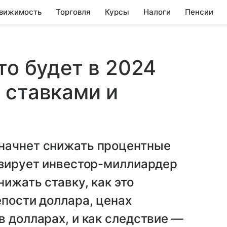
вижимость
Торговля
Курсы
Налоги
Пенсии
то будет в 2024
 ставками и
начнет снижать процентные
озирует инвестор-миллиардер
нижать ставку, как это
епости доллара, ценах
в долларах, и как следствие —