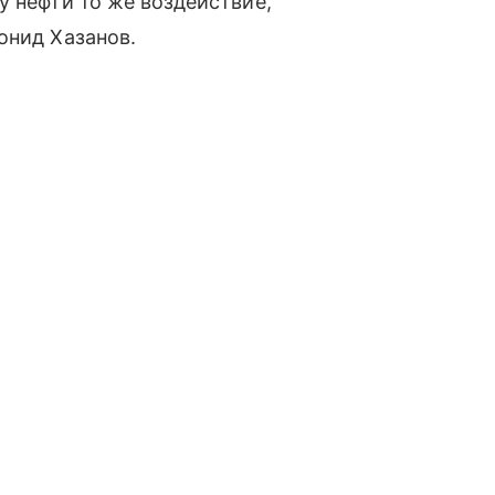
у нефти то же воздействие,
онид Хазанов.