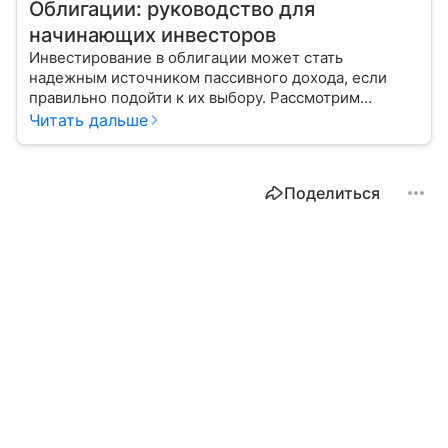
Облигации: руководство для
начинающих инвесторов
Инвестирование в облигации может стать
надежным источником пассивного дохода, если
правильно подойти к их выбору. Рассмотрим
основные виды этих ценных бумаг и важные
Читать дальше
показатели, на которые стоит обратить внимание
при покупке.
Поделиться