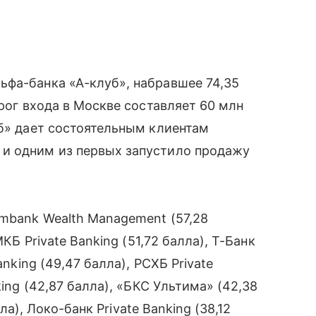
ьфа-банка «А-клуб», набравшее 74,35
орог входа в Москве составляет 60 млн
уб» дает состоятельным клиентам
и одним из первых запустило продажу
mbank Wealth Management (57,28
МКБ Private Banking (51,72 балла), Т-Банк
anking (49,47 балла), РСХБ Private
king (42,87 балла), «БКС Ультима» (42,38
лла), Локо-банк Private Banking (38,12