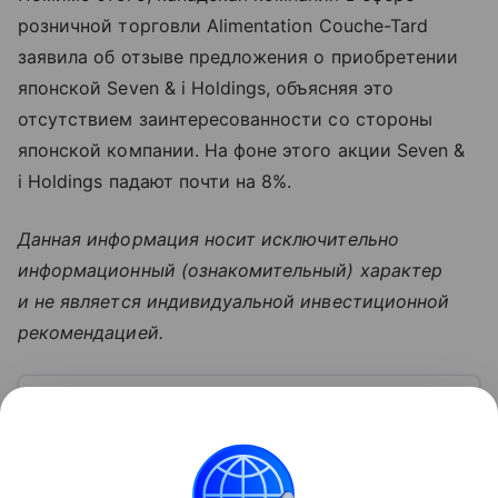
розничной торговли Alimentation Couche-Tard
заявила об отзыве предложения о приобретении
японской Seven & i Holdings, объясняя это
отсутствием заинтересованности со стороны
японской компании. На фоне этого акции Seven &
i Holdings падают почти на 8%.
Данная информация носит исключительно
информационный (ознакомительный) характер
и не является индивидуальной инвестиционной
рекомендацией.
Узнать больше по теме
Фондовая биржа: структура, функции
и принципы работы
В статье рассмотрим, что представляет собой