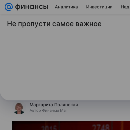
Аналитика
Инвестиции
Нед
Не пропусти самое важное
12 января 2026
Финансы Mail
Фондовые индексы 
вслед за динамикой
Финансы Mail изучили данные торг
выяснили, что происходит на рын
региона.
Маргарита Полянская
Автор Финансы Mail