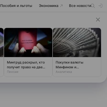
Пособия и льготы
Экономика
Все новости
Минтруд раскрыл, кто
Покупки валюты
получит право на две
Минфином и
пенсии
Пенсии
спекулянтами разогнали
Аналитика
курс до 83 руб./$