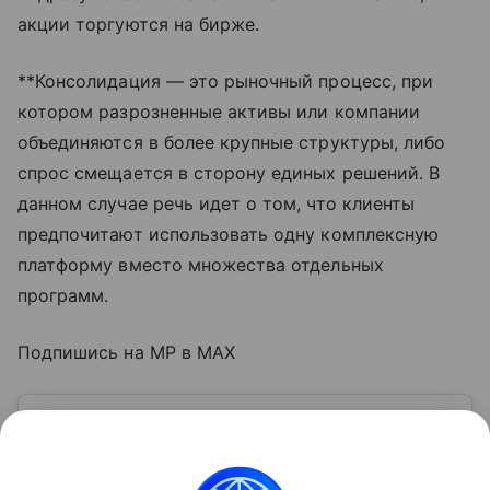
акции торгуются на бирже.
**Консолидация — это рыночный процесс, при
котором разрозненные активы или компании
объединяются в более крупные структуры, либо
спрос смещается в сторону единых решений. В
данном случае речь идет о том, что клиенты
предпочитают использовать одну комплексную
платформу вместо множества отдельных
программ.
Подпишись на MP в MAX
Узнать больше по теме
Акции: их виды и способы
инвестирования