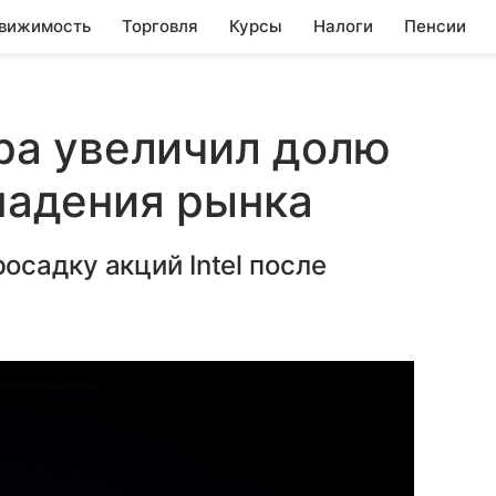
вижимость
Торговля
Курсы
Налоги
Пенсии
а увеличил долю
 падения рынка
садку акций Intel после