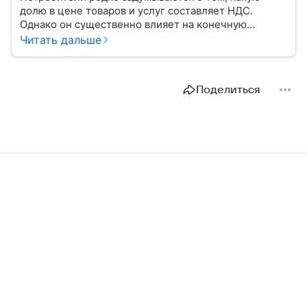
долю в цене товаров и услуг составляет НДС.
Однако он существенно влияет на конечную
стоимость покупок. Рассмотрим основы, примеры
Читать дальше
расчета и некоторые особенности
законодательства в этой сфере.
Поделиться