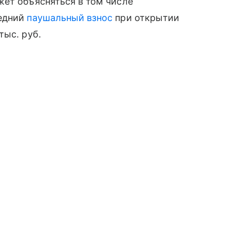
жет объясняться в том числе
редний
паушальный взнос
при открытии
тыс. руб.