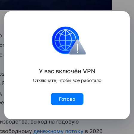
ло прогноз по долгосрочному рейтингу
стабильного на позитивный. Как
ен на уровне «BBB-».
У вас включ
ён
V
P
N
ноз учитывает устойчивый характер
Отключите, чтобы всё работало
 Boeing 737 MAX. Данный фактор, по
, связанные с достижением показателей
Готово
е высокому рейтингу.
изводства, выход на годовую
 свободному
денежному потоку
в 2026