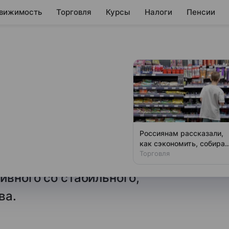
вижимость
Торговля
Курсы
Налоги
Пенсии
ноз по рейтингу
ство Fitch Ratings
Россиянам рассказали,
г дефолта эмитента (РДЭ)
как сэкономить, собирая
ребенка в школу
Торговля
на уровне «ВВВ-», при этом
ивного со стабильного,
ва.