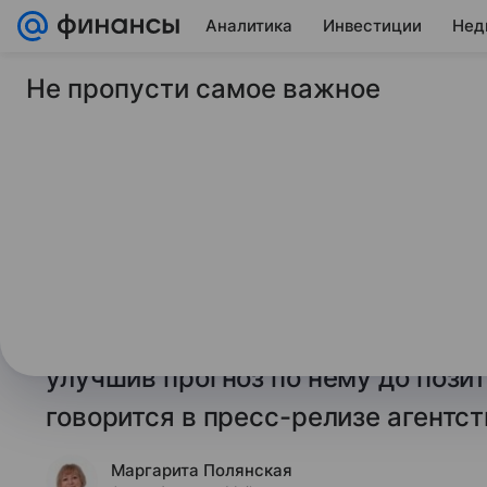
Аналитика
Инвестиции
Нед
Не пропусти самое важное
29 июня 2026
Финансы Mail
Fitch улучшило прог
Boeing
Международное рейтинговое агент
подтвердило долгосрочный рейтин
американской корпорации Boeing 
улучшив прогноз по нему до позит
говорится в пресс-релизе агентст
Маргарита Полянская