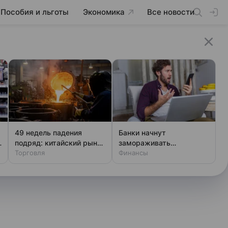
Пособия и льготы
Экономика
Все новости
49 недель падения
Банки начнут
подряд: китайский рынок
замораживать
стали в глубочайшем
Торговля
переводы: новые
Финансы
кризисе
правила для всех