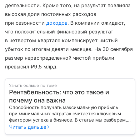
деятельности. Кроме того, на результат повлияла
высокая доля постоянных расходов
при сезонности
доходов
. В компании ожидают,
что положительный финансовый результат
в четвертом квартале компенсирует чистый
убыток по итогам девяти месяцев. На 30 сентября
размер нераспределенной чистой прибыли
превысил ₽9,5 млрд.
Узнать больше по теме
Рентабельность: что это такое и
почему она важна
Способность получать максимальную прибыль
при минимальных затратах считается ключевым
фактором успеха в бизнесе. В статье мы разберем,
как рассчитывается рентабельность и какие
Читать дальше
факторы могут повлиять на ее уровень.