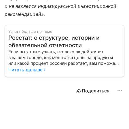
и не является индивидуальной инвестиционной
рекомендацией».
Узнать больше по теме
Росстат: о структуре, истории и
обязательной отчетности
Если вы хотите узнать, сколько людей живет
в вашем городе, как меняются цены на продукты
или какой процент россиян работает, вам поможет
Росстат. Расскажем, как взаимодействовать с этим
Читать дальше
ведомством и кто должен перед ним отчитываться.
Поделиться