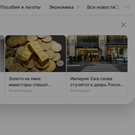
Пособия и льготы
Экономика
Все новости
Золото на пике:
Империя Zara снова
инвесторы спешат
стучится в дверь России:
покупать металл
Инвестиции
что скрывает
Компании
регистрация