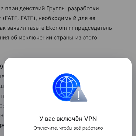
ла план действий Группы разработки
(FATF, FATF), необходимый для ее
Как заявил газете Ekonomim председатель
ния об исключении страны из этого
19 года FATF выявила существенные
мыванием денег и финансированием
ешение дать Анкаре время исправить
 провела инспекцию, но выявила, что,
сь серьезные недостатки, которые
нсовой системы. Тогда же FATF
У вас включ
ён
V
P
N
предполагает усиленный мониторинг
Отключите, чтобы всё работало