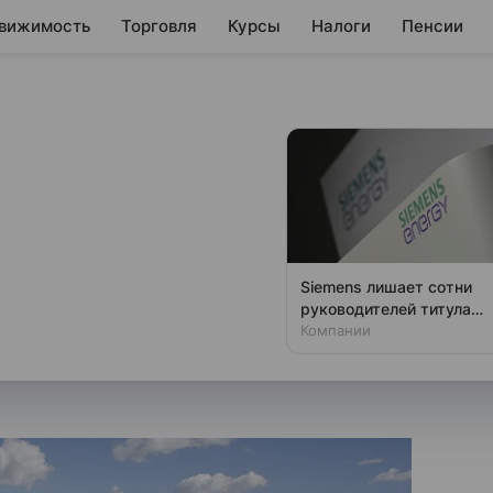
вижимость
Торговля
Курсы
Налоги
Пенсии
и Турцию из серого
сключении страны из этого
Siemens лишает сотни
оверка, отметил председатель
руководителей титула
главы
Компании
ер борьбы с отмыванием денег