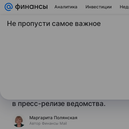
Аналитика
Инвестиции
Нед
Не пропусти самое важное
11 июля 2025
Финансы Mail
ФАС выдала преду
производителю мол
области
Федеральная антимонопольная с
производителю молока из Пензенс
в пресс-релизе ведомства.
Маргарита Полянская
Автор Финансы Mail