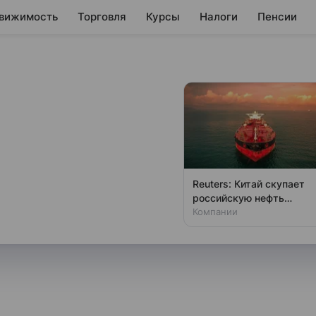
вижимость
Торговля
Курсы
Налоги
Пенсии
преждение
ока из Пензенской
Reuters: Китай скупает
российскую нефть
лужба выдала предупреждение
рекордными партиями
Компании
кой области, говорится