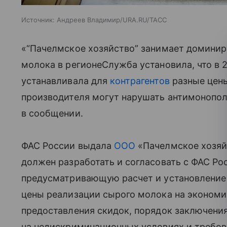
Источник:
Андреев Владимир/URA.RU/ТАСС
«“Пачелмское хозяйство” занимает домини
молока в регионеСлужба установила, что в 
устанавливала для
контрагентов
разные цены
производителя могут нарушать антимонопол
в сообщении.
ФАС России выдала
ООО
«Пачелмское хозяй
должен разработать и согласовать с ФАС Ро
предусматривающую расчет и установление 
цены реализации сырого молока на экономи
предоставления скидок, порядок заключени
на недискриминационных условиях и требова