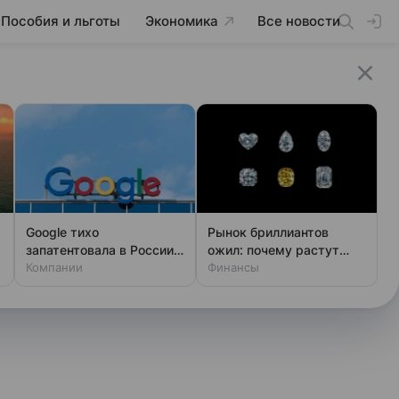
Пособия и льготы
Экономика
Все новости
Google тихо
Рынок бриллиантов
запатентовала в России
ожил: почему растут
мощный ИИ для кода
Компании
цены
Финансы