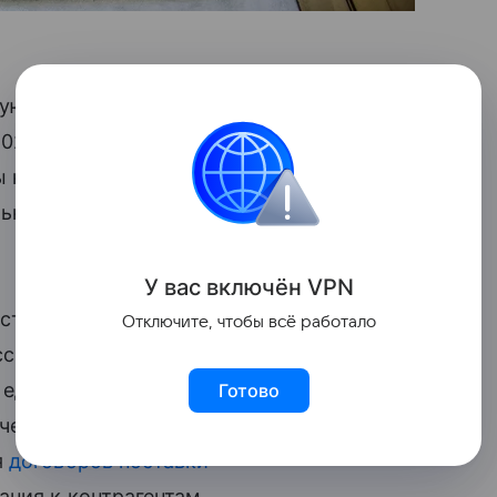
рующее положение на рынке сырого
2024 году компания необоснованно
 на товар. Такие действия
ьное законодательство», — сказано
У вас включ
ён
V
P
N
ство» предупреждение. Производитель
Отключите, чтобы всё работало
ссии торговую политику,
единой для всех потребителей базовой
Готово
чески обоснованном уровне, условия
я
договоров поставки
ния к контрагентам.