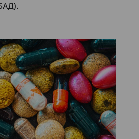
БАД).