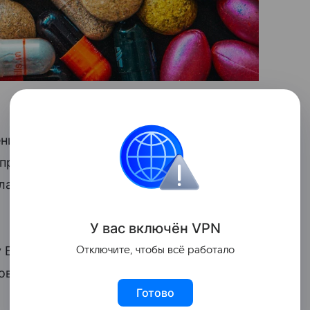
ение компании «Про.Мед.ЦС»,
родукт, как уточнили в ФАС, получил
лагодаря длительному присутствию на
У вас включ
ён
V
P
N
 БАД "Селен +Цинк VIT" в оформлении,
Отключите, чтобы всё работало
овара заявителя», — заявили в
Готово