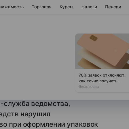
вижимость
Торговля
Курсы
Налоги
Пенсии
вия «Алкой-
стной
70% заявок отклоняют:
как точно получить
ужба (ФАС) России признала
кредитные каникулы
Эксклюзив
 актом недобросовестной
с-служба ведомства,
едств нарушил
во при оформлении упаковок