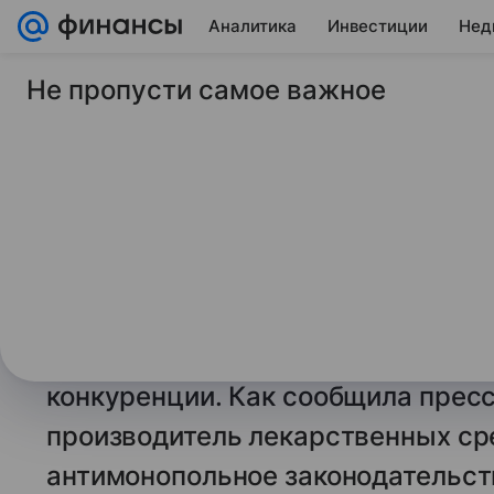
Аналитика
Инвестиции
Нед
Не пропусти самое важное
29 июня 2026
Финансы Mail
ФАС признала дейст
фарм» недобросове
конкуренцией
Федеральная антимонопольная сл
действия компании «Алкой-фарм»
конкуренции. Как сообщила прес
производитель лекарственных ср
антимонопольное законодательст